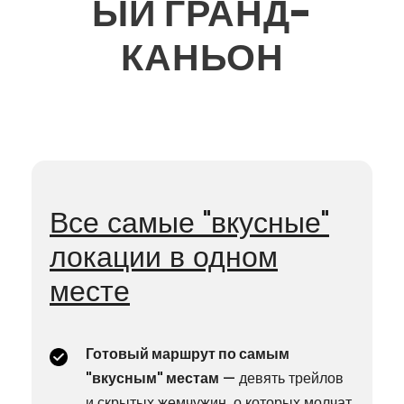
ЫЙ ГРАНД-
КАНЬОН
Все самые "вкусные"
локации в одном
месте
Готовый маршрут по самым
"вкусным" местам
— девять трейлов
и скрытых жемчужин, о которых молчат