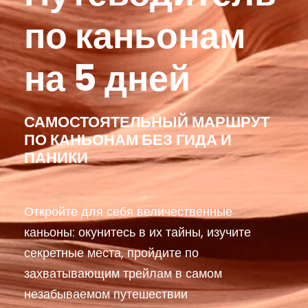
по каньонам
на 5 дней
САМОСТОЯТЕЛЬНЫЙ МАРШРУТ
ПО КАНЬОНАМ БЕЗ ГИДА И
ПАНИКИ
Откройте для себя величественные
каньоны: окунитесь в их тайны, изучите
секретные места, пройдите по
захватывающим трейлам в самом
незабываемом путешествии