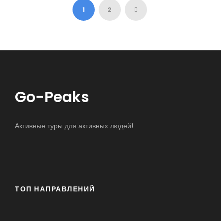
$2,749
$2,999
1
2
Go-Peaks
Активные туры для активных людей!
ТОП НАПРАВЛЕНИЙ
17-Mile Drive