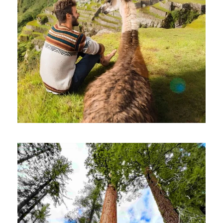
ПЕРУ: МАЧУ-ПИКЧУ, ВИА-ФЕРРАТА,
ЗИП-ЛАЙН НАД СВЯЩЕННОЙ
ДОЛИНОЙ
$3,070