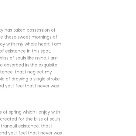
ty has taken possession of
ike these sweet mornings of
joy with my whole heart. I am
f existence in this spot,
liss of souls like mine. I am
o absorbed in the exquisite
stence, that I neglect my
ble of drawing a single stroke
 yet I feel that I never was
 of spring which I enjoy with
reated for the bliss of souls
tranquil existence, that I
nd yet I feel that I never was