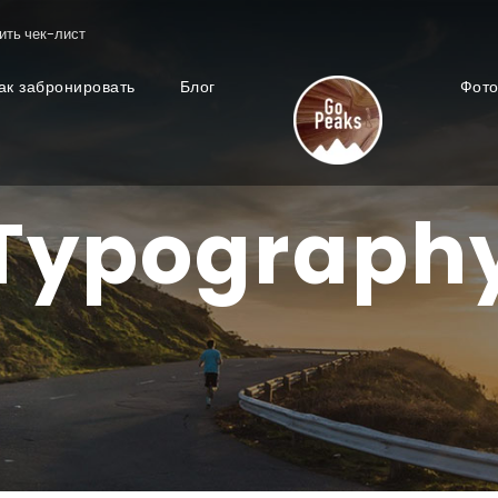
ить чек-лист
ак забронировать
Блог
Фот
Typograph