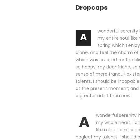
Dropcaps
wonderful serenity
A
my entire soul, lik
spring which I enjo
alone, and feel the charm of e
which was created for the blis
so happy, my dear friend, so 
sense of mere tranquil existe
talents. I should be incapable
at the present moment; and ye
a greater artist than now.
A
wonderful serenity h
my whole heart. I am
like mine. I am so h
neglect my talents. I should 