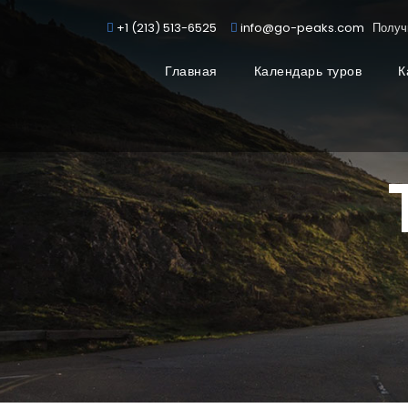
+1 (213) 513-6525
info@go-peaks.com
Получ
Главная
Календарь туров
К