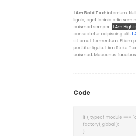
I Am Bold Text
interdum. Null
ligula, eget lacinia odio sem n
euismod semper.
I Am Highli
consectetur adipiscing elit.
I
sit amet fermentum. Etiam p
porttitor ligula.
I Am Strike Te
euismod. Maecenas faucibus 
Code
if ( typeof module === "
factory( global );
}