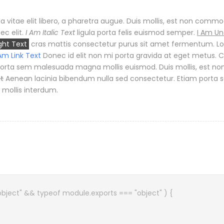
a vitae elit libero, a pharetra augue. Duis mollis, est non commodo
ec elit.
I Am Italic Text
ligula porta felis euismod semper.
I Am Un
ght Text
cras mattis consectetur purus sit amet fermentum. Lo
 Am Link Text
Donec id elit non mi porta gravida at eget metus. 
orta sem malesuada magna mollis euismod. Duis mollis, est non
xt
Aenean lacinia bibendum nulla sed consectetur. Etiam porta
mollis interdum.
object" && typeof module.exports === "object" ) {