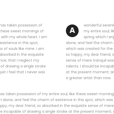
 has taken possession of
wonderful sereni
A
e these sweet mornings of
my entire soul, l
y with my whole heart. I am
spring which I en
xistence in this spot,
alone, and feel the charm o
s of souls like mine. I am
which was created for the b
absorbed in the exquisite
so happy, my dear friend, s
nce, that I neglect my
sense of mere tranquil exi
 of drawing a single stroke
talents. I should be incapa
t I feel that I never was
at the present moment; and
a greater artist than now.
as taken possession of my entire soul, like these sweet mornings
 alone, and feel the charm of existence in this spot, which was c
appy, my dear friend, so absorbed in the exquisite sense of mere 
be incapable of drawing a single stroke at the present moment; a