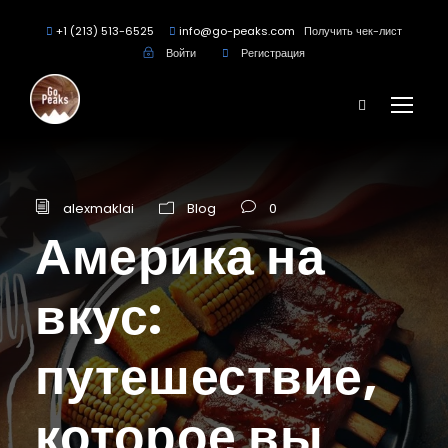
+1 (213) 513-6525
info@go-peaks.com
Получить чек-лист
Войти
Регистрация
alexmaklai
Blog
0
Америка на
вкус:
путешествие,
которое вы