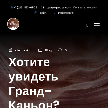
+1 (213) 513-6525
info@go-peaks.com
Получить чек-лист
Войти
Регистрация
alexmaklai
Blog
0
Хотите
увидеть
Гранд-
Каньон?