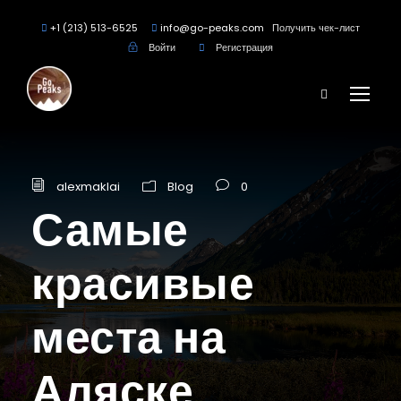
+1 (213) 513-6525
info@go-peaks.com
Получить чек-лист
Войти
Регистрация
alexmaklai
Blog
0
Самые
красивые
места на
Аляске