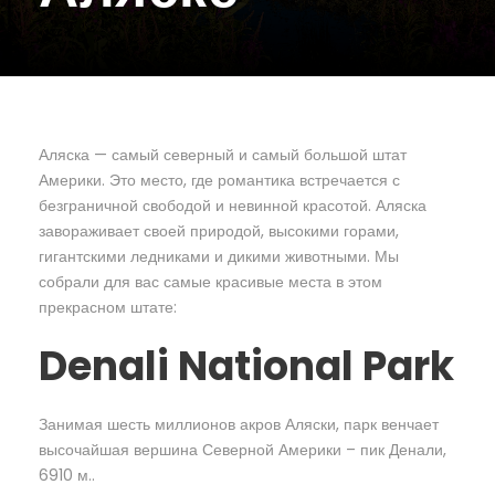
Аляска — самый северный и самый большой штат
Америки. Это место, где романтика встречается с
безграничной свободой и невинной красотой. Аляска
завораживает своей природой, высокими горами,
гигантскими ледниками и дикими животными. Мы
собрали для вас самые красивые места в этом
прекрасном штате:
Denali National Park
Занимая шесть миллионов акров Аляски, парк венчает
высочайшая вершина Северной Америки – пик Денали,
6910 м..