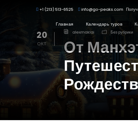
+1 (213) 513-6525
info@go-peaks.com
Получ
Главная
Календарь туров
К
20
alexmaklai
Без рубрики
От Манхэ
ОКТ
Путешест
Рождеств