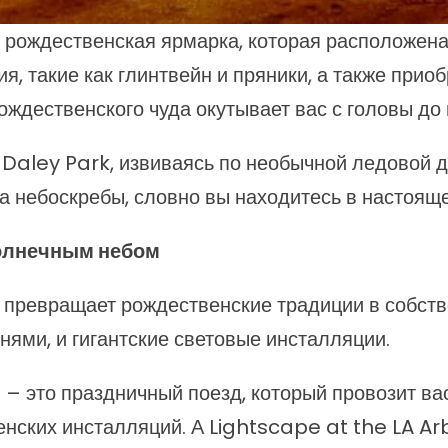
 рождественская ярмарка, которая расположена
, такие как глинтвейн и пряники, а также прио
ждественского чуда окутывает вас с головы до 
 Daley Park, извиваясь по необычной ледовой д
 небоскребы, словно вы находитесь в настояще
солнечным небом
, превращает рождественские традиции в собств
нями, и гигантские световые инсталляции.
al – это праздничный поезд, который провозит в
енских инсталляций. А Lightscape at the LA A