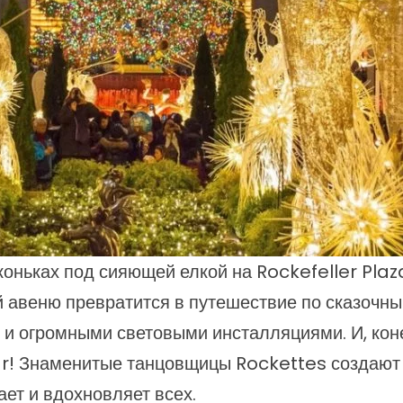
 коньках под сияющей елкой на Rockefeller Plaz
й авеню превратится в путешествие по сказочн
и огромными световыми инсталляциями. И, конеч
r! Знаменитые танцовщицы Rockettes создают
ет и вдохновляет всех.