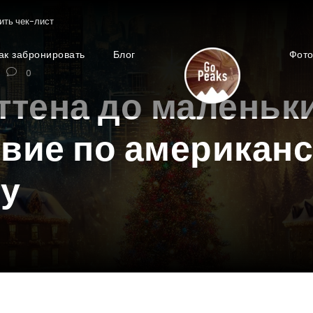
ить чек-лист
ак забронировать
Блог
Фот
0
ттена до маленьки
вие по американ
у