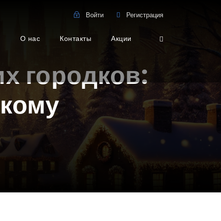
Войти
Регистрация
о
О нас
Контакты
Акции
х городков:
скому