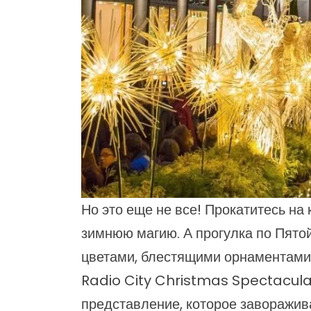
Но это еще не все! Прокатитесь на
зимнюю магию. А прогулка по Пято
цветами, блестящими орнаментами 
Radio City Christmas Spectacula
представление, которое заворажива