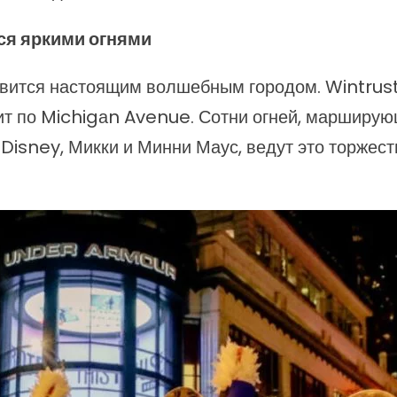
тся яркими огнями
овится настоящим волшебным городом. Wintrust 
ит по Michigаn Avenue. Сотни огней, марширую
Disney, Микки и Минни Маус, ведут это торжес