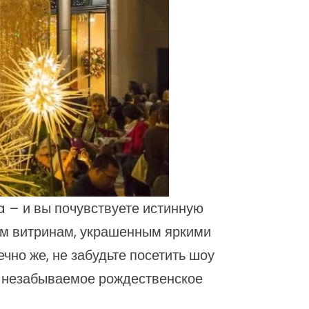
a – и вы почувствуете истинную
ым витринам, украшенным яркими
но же, не забудьте посетить шоу
 незабываемое рождественское