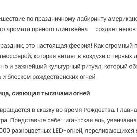
тешествие по праздничному лабиринту американс
 до аромата пряного глинтвейна – создает неп
раздник, это настоящая феерия! Как огромный 
мосферой, которая витает в воздухе с первых 
, но и важнейший культурный ритуал, который об
 и блеском рождественских огней.
ица, сияющая тысячами огней
вращается в сказку во время Рождества. Главная
а. Представьте себе: гигантская ель, увенчанн
 000 разноцветных LED-огней, переливающихся 